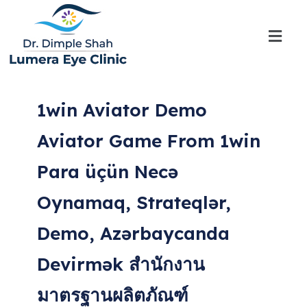
1win Aviator Demo
Aviator Game From 1win
Para üçün Necə
Oynamaq, Strateqlər,
Demo, Azərbaycanda
Devirmək สำนักงาน
มาตรฐานผลิตภัณฑ์