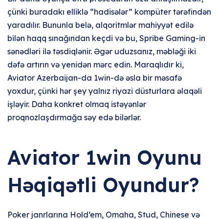
çünki buradakı elliklə “hadisələr” kompüter tərəfindən
yaradılır. Bununla belə, alqoritmlər mahiyyət edilə
bilən haqq sınağından keçdi və bu, Spribe Gaming-in
sənədləri ilə təsdiqlənir. Əgər uduzsanız, məbləği iki
dəfə artırın və yenidən mərc edin. Maraqlıdır ki,
Aviator Azerbaijan-da 1win-də əsla bir məsafə
yoxdur, çünki hər şey yalnız riyazi düsturlara əlaqəli
işləyir. Daha konkret olmaq istəyənlər
proqnozlaşdırmağa səy edə bilərlər.
Aviator 1win Oyunu
Həqiqətli Oyundur?
Poker janrlarına Hold’em, Omaha, Stud, Chinese və