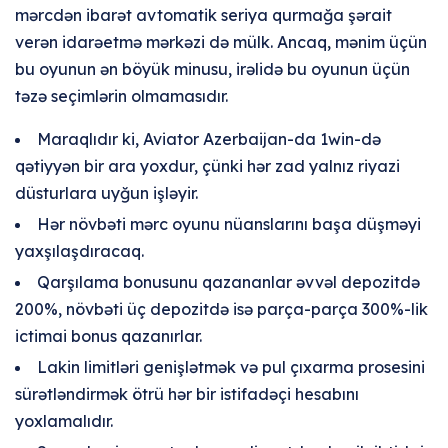
mərcdən ibarət avtomatik seriya qurmağa şərait
verən idarəetmə mərkəzi də mülk. Ancaq, mənim üçün
bu oyunun ən böyük minusu, irəlidə bu oyunun üçün
təzə seçimlərin olmamasıdır.
Maraqlıdır ki, Aviator Azerbaijan-da 1win-də
qətiyyən bir ara yoxdur, çünki hər zad yalnız riyazi
düsturlara uyğun işləyir.
Hər növbəti mərc oyunu nüanslarını başa düşməyi
yaxşılaşdıracaq.
Qarşılama bonusunu qazananlar əvvəl depozitdə
200%, növbəti üç depozitdə isə parça-parça 300%-lik
ictimai bonus qazanırlar.
Lakin limitləri genişlətmək və pul çıxarma prosesini
sürətləndirmək ötrü hər bir istifadəçi hesabını
yoxlamalıdır.