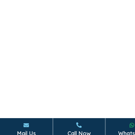
Mail Us
Call Now
What