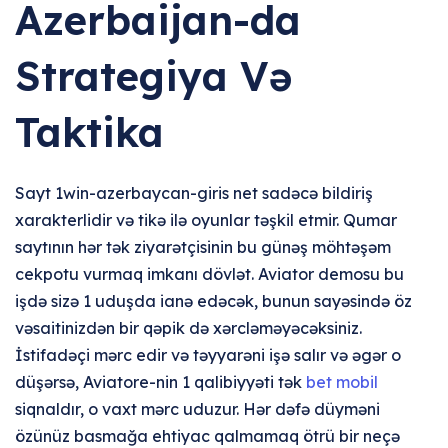
Azerbaijan-da
Strategiya Və
Taktika
Sayt 1win-azerbaycan-giris net sadəcə bildiriş
xarakterlidir və tikə ilə oyunlar təşkil etmir. Qumar
saytının hər tək ziyarətçisinin bu günəş möhtəşəm
cekpotu vurmaq imkanı dövlət. Aviator demosu bu
işdə sizə 1 uduşda ianə edəcək, bunun sayəsində öz
vəsaitinizdən bir qəpik də xərcləməyəcəksiniz.
İstifadəçi mərc edir və təyyarəni işə salır və əgər o
düşərsə, Aviatore-nin 1 qalibiyyəti tək
bet mobil
siqnaldır, o vaxt mərc uduzur. Hər dəfə düyməni
özünüz basmağa ehtiyac qalmamaq ötrü bir neçə