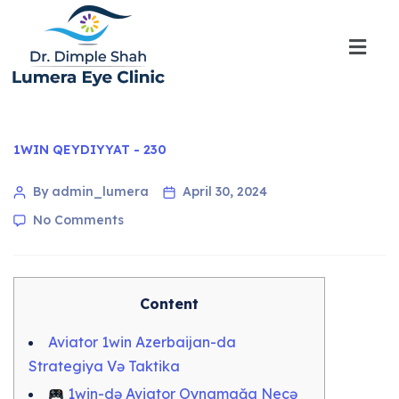
1WIN QEYDIYYAT - 230
By admin_lumera
April 30, 2024
No Comments
Content
Aviator 1win Azerbaijan-da
Strategiya Və Taktika
1win-də Aviator Oynamağa Necə