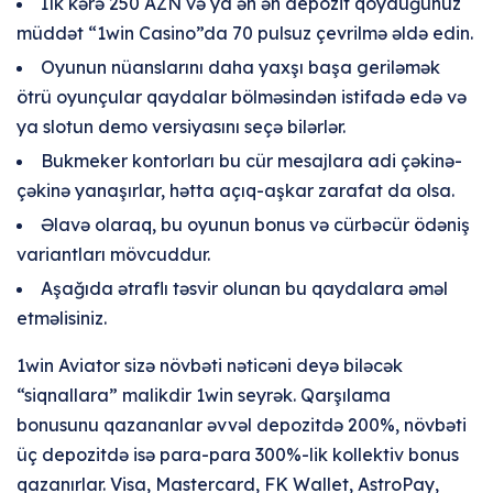
İlk kərə 250 AZN və ya ən ən depozit qoyduğunuz
müddət “1win Casino”da 70 pulsuz çevrilmə əldə edin.
Oyunun nüanslarını daha yaxşı başa geriləmək
ötrü oyunçular qaydalar bölməsindən istifadə edə və
ya slotun demo versiyasını seçə bilərlər.
Bukmeker kontorları bu cür mesajlara adi çəkinə-
çəkinə yanaşırlar, hətta açıq-aşkar zarafat da olsa.
Əlavə olaraq, bu oyunun bonus və cürbəcür ödəniş
variantları mövcuddur.
Aşağıda ətraflı təsvir olunan bu qaydalara əməl
etməlisiniz.
1win Aviator sizə növbəti nəticəni deyə biləcək
“siqnallara” malikdir 1win seyrək. Qarşılama
bonusunu qazananlar əvvəl depozitdə 200%, növbəti
üç depozitdə isə para-para 300%-lik kollektiv bonus
qazanırlar. Visa, Mastercard, FK Wallet, AstroPay,