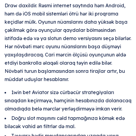
Draw daxildir. Rəsmi internet saytında həm Android,
həm də iOS mobil sistemləri ötrü hər iki proqrama
keçidlər mülk. Oyunun nüanslarını daha yüksək başa
çəkilmək görə oyunçular qaydalar bölməsindən
istifadə edə və ya slotun demo versiyasını seçə bilərlər.
Hər növbəti mərc oyunu nüanslarını başa düşməyi
yaxşılaşdıracaq. Cari mərcin ölçüsü oyunçunun əldə
etdiyi bankrolla əlaqəli olaraq təyin edilə bilər.
Növbəti turun başlamasından sonra tirajlar artır, bu
müddət uduşlar hesablanır.
1win bet Aviator sizə cürbəcür strategiyaları
sınaqdan keçirməyə, həmçinin hesabınızda dolanacaq
olmadıqda belə mərclər yerləşdirməyə imkan verir.
Doğru slot maşınını cəld tapmağınıza kömək edə
biləcək vahid ən filtrlər də mal.
Təyyarə hədis meydançasından uzaqda yoxa