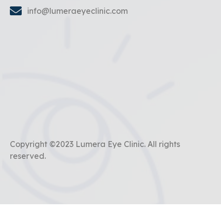
info@lumeraeyeclinic.com
Copyright ©2023 Lumera Eye Clinic. All rights
reserved.