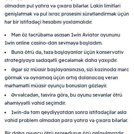
olmadan pul yatıra və çıxara bilərlər. Lakin limitləri
genişlətmək və pul ixrac prosesini sürətləndirmək üçün
hər bir istifadəçi hesabını yoxlamalıdır.
Mən öz təcrübəmə əsasən 1win Aviator oyununu
1win online casino-dan sevməyə başladım.
Buna ötrü də, təzə başlayanlar üçün konservativ
strategiyaya sədaqətli gecələmək daha yaxşıdır.
Əgər siz müasir başlayansınızsa, sizi kazinoda mərc
görmək və oynamaq üçün artıq dolanacaq verən
mərhəmətli müasir oyunçu bonusları gözləyir.
Əvvəlcədən, təsvirə görə, bu oyunu sevənlər ötrü
əhəmiyyətli vahid seçimdir.
1win-də tam qeydiyyatdan sonra istifadəçilər əsla
vahid problem olmadan para yatıra və çıxara bilərlər.
Bir daha oyunçu ötrü prosedurun özü anlaşılmazdır,