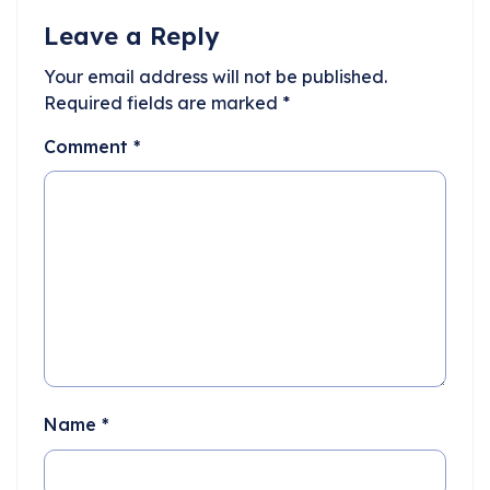
Leave a Reply
Your email address will not be published.
Required fields are marked
*
Comment
*
Name
*