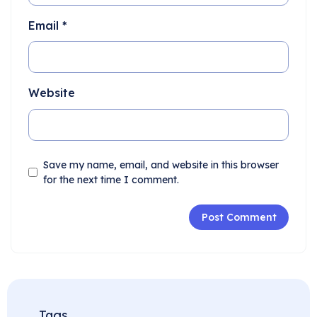
Email
*
Website
Save my name, email, and website in this browser
for the next time I comment.
Tags